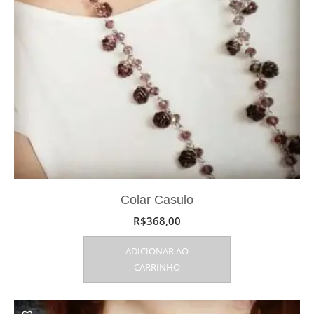
Colar Casulo
R$
368,00
ADICIONAR AO
CARRINHO