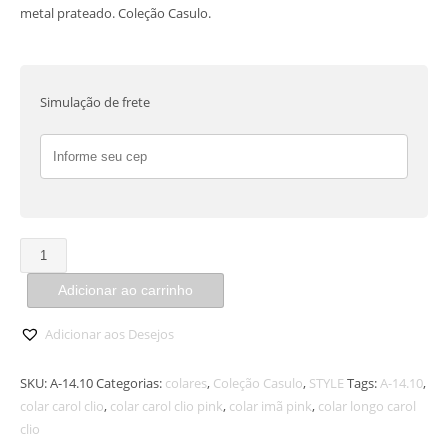
metal prateado. Coleção Casulo.
Simulação de frete
Colar
Uno
Adicionar ao carrinho
Casulo
Longo
Adicionar aos Desejos
Pink
quantidade
SKU:
A-14.10
Categorias:
colares
,
Coleção Casulo
,
STYLE
Tags:
A-14.10
,
colar carol clio
,
colar carol clio pink
,
colar imã pink
,
colar longo carol
clio