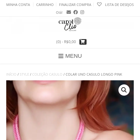
Skip
MINHA CONTA
CARRINHO
FINALIZAR COMPRA
LISTA DE DESEJOS
to
Olá!
content
(0)
- R$0,00
MENU
INÍCIO
/
STYLE
/
COLEÇÃO CASULO
/ COLAR UNO CASULO LONGO PINK