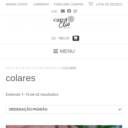
Skip
MINHA CONTA
CARRINHO
FINALIZAR COMPRA
LISTA DE DESEJOS
to
Olá!
content
(0)
- R$0,00
MENU
INÍCIO
/
STYLE
/
COLEÇÃO MANDALA
/ COLARES
colares
Exibindo 1–16 de 42 resultados