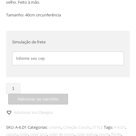
velho. Feito à mão.
Tamanho: 40cm circunferência
Simulação de frete
Colar
Patuá
Adicionar ao carrinho
Casulo
quantidade
Adicionar aos Desejos
SKU:
A-6.D1
Categorias:
colares
,
Coleção Casulo
,
STYLE
Tags:
A-6.D1
,
casulo
,
colar
,
colar azul
,
colar de couro
,
colar patuá
,
couro
,
flores
,