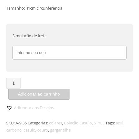
Tamanho: 41cm circunferência
Simulação de frete
Colar
Casulo
Adicionar ao carrinho
quantidade
Adicionar aos Desejos
SKU:
A-9.35
Categorias:
colares
,
Coleção Casulo
,
STYLE
Tags:
azul
carbono
,
casulo
,
couro
,
gargantilha