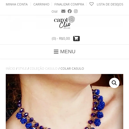
Skip
MINHA CONTA
CARRINHO
FINALIZAR COMPRA
LISTA DE DESEJOS
to
Olá!
content
(0)
- R$0,00
MENU
INÍCIO
/
STYLE
/
COLEÇÃO CASULO
/ COLAR CASULO