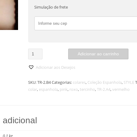
Simulação de frete
Colar
Adicionar ao carrinho
Espanhola
quantidade
Adicionar aos Desejos
SKU:
TR-2.B4
Categorias:
colares
,
Coleção Espanhola
,
STYLE
T
colar
,
espanhola
,
pink
,
roxo
,
tercinho
,
TR-2.A4
,
vermelho
 adicional
0,1 kg