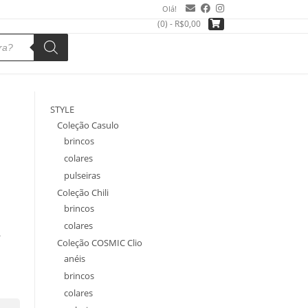
Olá!
(0)
- R$0,00
STYLE
Coleção Casulo
brincos
colares
pulseiras
Coleção Chili
brincos
colares
.
Coleção COSMIC Clio
anéis
brincos
colares