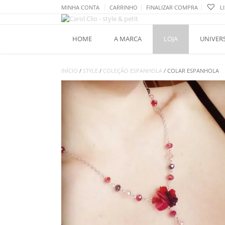
Skip
MINHA CONTA
CARRINHO
FINALIZAR COMPRA
LI
to
content
HOME
A MARCA
LOJA
UNIVER
INÍCIO
/
STYLE
/
COLEÇÃO ESPANHOLA
/ COLAR ESPANHOLA