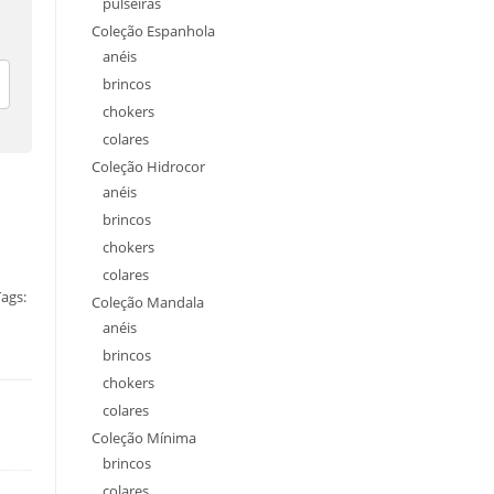
pulseiras
Coleção Espanhola
anéis
brincos
chokers
colares
Coleção Hidrocor
anéis
brincos
chokers
colares
ags:
Coleção Mandala
anéis
brincos
chokers
colares
Coleção Mínima
brincos
colares