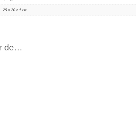
25 × 20 × 5 cm
r de…