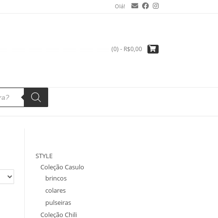
Olá!
(0)
- R$0,00
STYLE
Coleção Casulo
brincos
colares
pulseiras
Coleção Chili