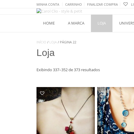
Skip
MINHA CONTA
CARRINHO
FINALIZAR COMPRA
LI
to
content
HOME
A MARCA
LOJA
UNIVER
INÍCIO
/
LOJA
/ PÁGINA 22
Loja
Exibindo 337–352 de 373 resultados