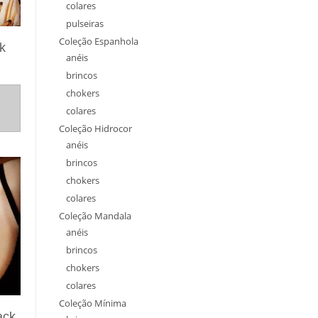
colares
pulseiras
Coleção Espanhola
k
anéis
brincos
chokers
colares
Coleção Hidrocor
anéis
brincos
chokers
colares
Coleção Mandala
anéis
brincos
chokers
colares
Coleção Mínima
ack