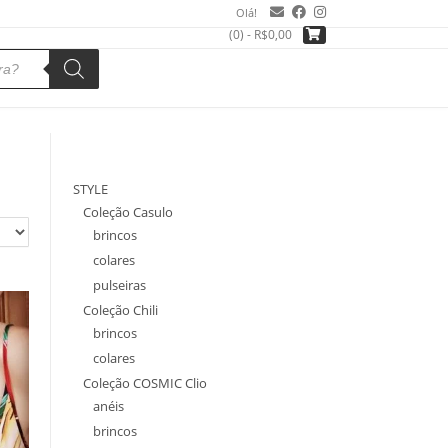
Olá!
(0)
- R$0,00
STYLE
Coleção Casulo
brincos
colares
pulseiras
Coleção Chili
brincos
colares
Coleção COSMIC Clio
anéis
brincos