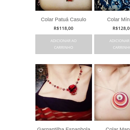
Colar Patuá Casulo
Colar Mí
R$
118,00
R$
128,0
ADICIONAR AO
ADICIONAR
CARRINHO
CARRINH
Gargantilha Espanhola
Colar Man