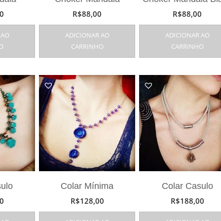
0
R$
88,00
R$
88,00
 AO
ADICIONAR AO
ADICIONAR AO
O
CARRINHO
CARRINHO
sulo
Colar Mínima
Colar Casulo
0
R$
128,00
R$
188,00