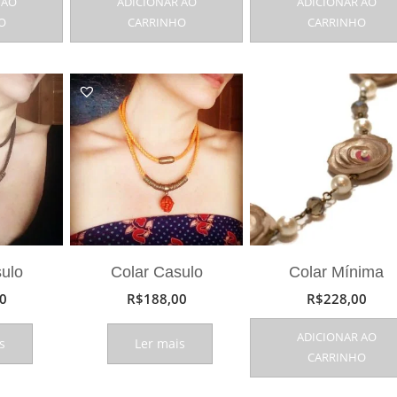
 AO
ADICIONAR AO
ADICIONAR AO
O
CARRINHO
CARRINHO
sulo
Colar Casulo
Colar Mínima
0
R$
188,00
R$
228,00
ADICIONAR AO
s
Ler mais
CARRINHO