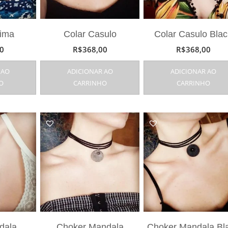
nima
Colar Casulo
Colar Casulo Blac
0
R$
368,00
R$
368,00
 AO
ADICIONAR AO
ADICIONAR AO
O
CARRINHO
CARRINHO
dala
Choker Mandala
Choker Mandala Bl